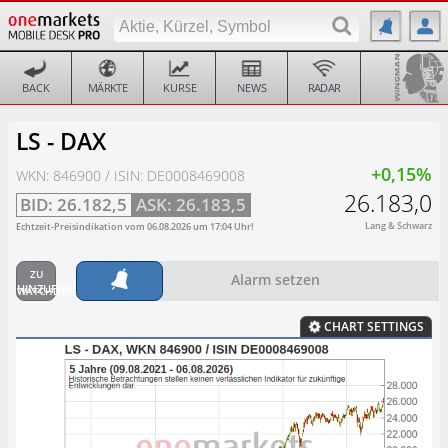
BACK
MÄRKTE
KURSE
NEWS
RADAR
LS - DAX
+0,15%
WKN: 846900 / ISIN: DE0008469008
26.183,0
BID:
26.182,5
ASK:
26.183,5
Lang & Schwarz
Echtzeit-Preisindikation vom
06.08.2026
um
17:04
Uhr!
Alarm setzen
CHART SETTINGS