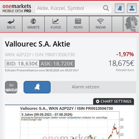
BACK
MÄRKTE
KURSE
NEWS
RADAR
Vallourec S.A. Aktie
-1,97%
WKN: A2P22Y / ISIN: FR0013506730
18,675€
BID:
18,630€
ASK:
18,720€
Echtzeit Euro
Echtzeit-Preisindikation vom
08.08.2026
um
05:59
Uhr!
Alarm setzen
CHART SETTINGS