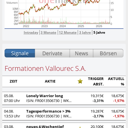
Intraday
3 Monate
12 Monate
3 Jahre
5 Jahre
Signale
Derivate
News
Börsen
Formationen Vallourec S.A.
TRIGGER
AKTUELL
ZEIT
AKTIE
ABST.
%
05.08.
Lonely Warrior long
19,315€
18,675€
07:00 Uhr
ISIN: FR0013506730 | WKN: A2P22Y
-3,31%
-1,97%
04.08.
Tagesperformance > 3%
19,287€
18,675€
13:53 Uhr
ISIN: FR0013506730 | WKN: A2P22Y
-3,17%
-1,97%
03.08.
neues 4-Wochentief
20,100€
18,675€