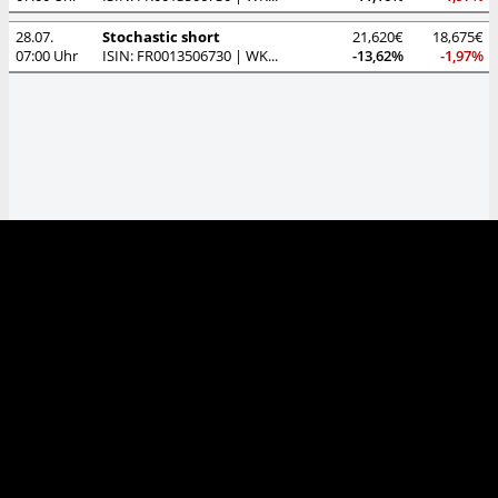
28.07.
Stochastic short
21,620€
18,675€
07:00 Uhr
ISIN: FR0013506730 | WKN: A2P22Y
-13,62%
-1,97%