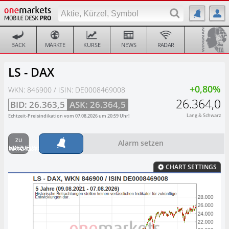
BACK
MÄRKTE
KURSE
NEWS
RADAR
LS - DAX
+0,80%
WKN: 846900 / ISIN: DE0008469008
26.364,0
BID:
26.363,5
ASK:
26.364,5
Lang & Schwarz
Echtzeit-Preisindikation vom
07.08.2026
um
20:59
Uhr!
Alarm setzen
CHART SETTINGS