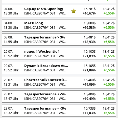
04.08.
Gap-up (> 5 % Opening)
15,781$
18,412$
13:30 Uhr
ISIN: CA32076V1031 | WKN: A0LHKJ
+16,67%
+6,55%
04.08.
MACD long
15,800$
18,412$
13:30 Uhr
ISIN: CA32076V1031 | WKN: A0LHKJ
+16,53%
+6,55%
03.08.
Tagesperformance > 3%
15,481$
18,412$
14:55 Uhr
ISIN: CA32076V1031 | WKN: A0LHKJ
+18,93%
+6,55%
29.07.
neues 4-Wochentief
15,105$
18,412$
13:52 Uhr
ISIN: CA32076V1031 | WKN: A0LHKJ
+21,89%
+6,55%
29.07.
Dynamic Breakdown Attack
15,105$
18,412$
13:52 Uhr
ISIN: CA32076V1031 | WKN: A0LHKJ
+21,89%
+6,55%
29.07.
Charttechnik Unterstützungslinie (horizontal)
15,460$
18,412$
13:31 Uhr
ISIN: CA32076V1031 | WKN: A0LHKJ
+19,09%
+6,55%
28.07.
Tagesperformance < -5%
15,409$
18,412$
13:47 Uhr
ISIN: CA32076V1031 | WKN: A0LHKJ
+19,49%
+6,55%
28.07.
Tagesperformance < -3%
15,733$
18,412$
13:32 Uhr
ISIN: CA32076V1031 | WKN: A0LHKJ
+17,03%
+6,55%