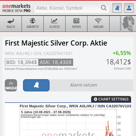
BACK
MÄRKTE
KURSE
NEWS
RADAR
First Majestic Silver Corp. Aktie
+6,55%
WKN: A0LHKJ / ISIN: CA32076V1031
18,412$
BID:
18,394$
ASK:
18,430$
Echtzeit USD
Echtzeit-Preisindikation vom
07.08.2026
um
19:59
Uhr!
Alarm setzen
CHART SETTINGS