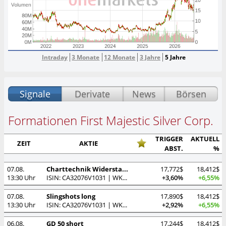
Intraday
3 Monate
12 Monate
3 Jahre
5 Jahre
Signale
Derivate
News
Börsen
Formationen First Majestic Silver Corp.
TRIGGER
AKTUELL
ZEIT
AKTIE
ABST.
%
07.08.
Charttechnik Widerstandslinie (lang)
17,772$
18,412$
13:30 Uhr
ISIN: CA32076V1031 | WKN: A0LHKJ
+3,60%
+6,55%
07.08.
Slingshots long
17,890$
18,412$
13:30 Uhr
ISIN: CA32076V1031 | WKN: A0LHKJ
+2,92%
+6,55%
06.08.
GD 50 short
17,244$
18,412$