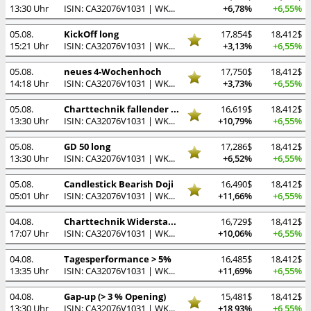
13:30 Uhr
ISIN: CA32076V1031 | WKN: A0LHKJ
+6,78%
+6,55%
05.08.
KickOff long
17,854$
18,412$
15:21 Uhr
ISIN: CA32076V1031 | WKN: A0LHKJ
+3,13%
+6,55%
05.08.
neues 4-Wochenhoch
17,750$
18,412$
14:18 Uhr
ISIN: CA32076V1031 | WKN: A0LHKJ
+3,73%
+6,55%
05.08.
Charttechnik fallender Keil
16,619$
18,412$
13:30 Uhr
ISIN: CA32076V1031 | WKN: A0LHKJ
+10,79%
+6,55%
05.08.
GD 50 long
17,286$
18,412$
13:30 Uhr
ISIN: CA32076V1031 | WKN: A0LHKJ
+6,52%
+6,55%
05.08.
Candlestick Bearish Doji
16,490$
18,412$
05:01 Uhr
ISIN: CA32076V1031 | WKN: A0LHKJ
+11,66%
+6,55%
04.08.
Charttechnik Widerstandslinie (kurz)
16,729$
18,412$
17:07 Uhr
ISIN: CA32076V1031 | WKN: A0LHKJ
+10,06%
+6,55%
04.08.
Tagesperformance > 5%
16,485$
18,412$
13:35 Uhr
ISIN: CA32076V1031 | WKN: A0LHKJ
+11,69%
+6,55%
04.08.
Gap-up (> 3 % Opening)
15,481$
18,412$
13:30 Uhr
ISIN: CA32076V1031 | WKN: A0LHKJ
+18,93%
+6,55%